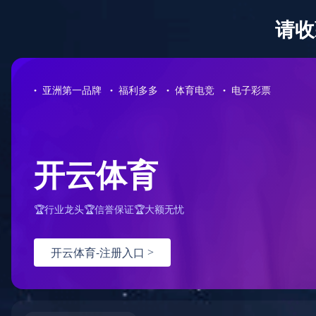
新闻中心
NEWS