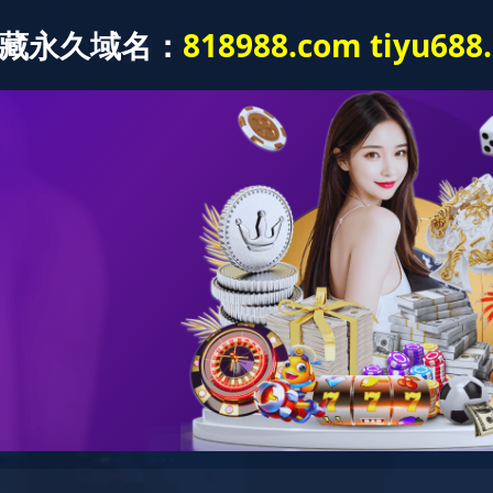
开云在线
开云在线
产品中心
产品中心
解决方案
解决方案
新闻中心
新闻中心